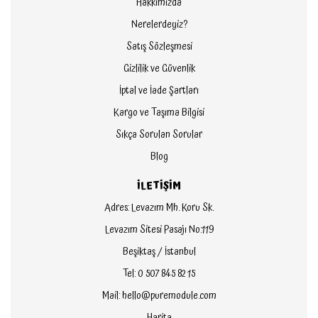
Hakkımızda
Nerelerdeyiz?
Satış Sözleşmesi
Gizlilik ve Güvenlik
İptal ve İade Şartları
Kargo ve Taşıma Bilgisi
Sıkça Sorulan Sorular
Blog
İLETİŞİM
Adres: Levazım Mh. Koru Sk.
Levazım Sitesi Pasajı No:119
Beşiktaş / İstanbul
Tel: 0 507 845 82 15
Mail: hello@puremodule.com