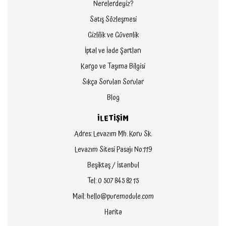
Nerelerdeyiz?
Satış Sözleşmesi
Gizlilik ve Güvenlik
İptal ve İade Şartları
Kargo ve Taşıma Bilgisi
Sıkça Sorulan Sorular
Blog
İLETİŞİM
Adres: Levazım Mh. Koru Sk.
Levazım Sitesi Pasajı No:119
Beşiktaş / İstanbul
Tel: 0 507 845 82 15
Mail: hello@puremodule.com
Harita