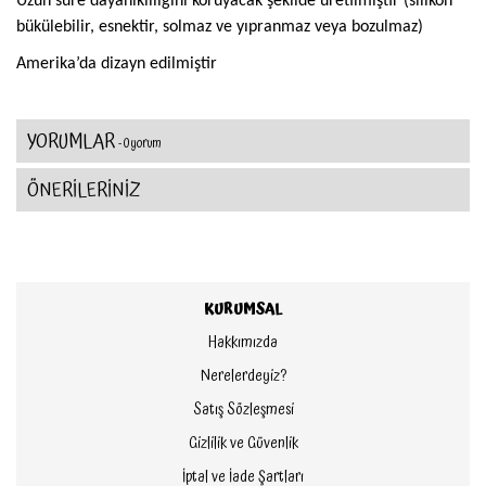
Uzun süre dayanıklılığını koruyacak şekilde üretilmiştir (silikon
bükülebilir, esnektir, solmaz ve yıpranmaz veya bozulmaz)
Amerika’da dizayn edilmiştir
YORUMLAR
- 0 yorum
ÖNERİLERİNİZ
KURUMSAL
Hakkımızda
Nerelerdeyiz?
Satış Sözleşmesi
Gizlilik ve Güvenlik
İptal ve İade Şartları