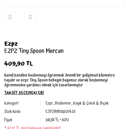
Ezpz
EZPZ Tiny Spoon Mercan
409,90 TL
Kendi kendine beslenmeyi öğrenmek önemli bir gelişimsel kilometre
taşıdır ve ezpz Tiny Spoon bebeğin bağımsız olarak beslenmeyi
öğrenmesine yardımcı olmak için tasarlanmıştır
TAKSİT SEÇENEKLERİ
Kategori
Ezpz
,
Beslenme
,
Kaşık & Çatal & Bıçak
Stok Kodu
EZPZ818156021455
Fiyat
341,58 TL + KDV
* 42,01 TL den başlayan taksitlerle!!