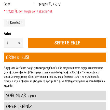
Fiyat
1.416,58 TL + KDV
* 174,23 TL den başlayan taksitlerle!!
Karşılaştır
Adet
SEPETE EKLE
ÜRÜN BİLGİSİ
Ahşap kutu içerisinde 7 çeşit pürüzsüz yüzeyli kesilebilir meyve ve kesme bıçağı bulunmaktadır.
Üstelik yiyecekler kesilirken gerçek kesme sesi de duyulacaktır. Evciliklerin vazgeçilmezi
olacaktır. Parça, bütün, bölme kavramlarının tanıtılması için fırsat sunar. Bu üründe toksik
olmayan boyalar kullanılmıştır, gerekli Avrupa Birliği ve ABD oyuncak güvenlik standartlarına
uygundur.
YORUMLAR
- 0 yorum
ÖNERİLERİNİZ