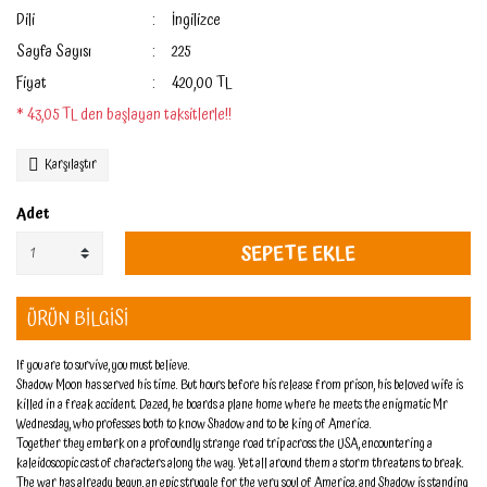
Dili
İngilizce
Sayfa Sayısı
225
Fiyat
420,00 TL
* 43,05 TL den başlayan taksitlerle!!
Karşılaştır
Adet
SEPETE EKLE
ÜRÜN BİLGİSİ
If you are to survive, you must believe.
Shadow Moon has served his time. But hours before his release from prison, his beloved wife is
killed in a freak accident. Dazed, he boards a plane home where he meets the enigmatic Mr
Wednesday, who professes both to know Shadow and to be king of America.
Together they embark on a profoundly strange road trip across the USA, encountering a
kaleidoscopic cast of characters along the way. Yet all around them a storm threatens to break.
The war has already begun, an epic struggle for the very soul of America, and Shadow is standing