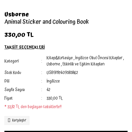
Walker Books
Usborne
Akademi Çocuk
Animal Sticker and Colouring Book
İş Bankası Kültür Yayınları
330,00 TL
Usborne
TAKSİT SEÇENEKLERİ
Dorling Kindersley
Kitap&Kırtasiye
,
İngilizce Okul Öncesi Kitaplar
,
Kategori
Usborne
,
Etkinlik ve Eğitim Kitapları
Imagine That
Stok Kodu
USB9781409585862
Priddy Books
Dili
İngilizce
Sayfa Sayısı
42
Puffin Books
Fiyat
330,00 TL
Jumping Jack Press
* 33,82 TL den başlayan taksitlerle!!
Nosy Crow
Karşılaştır
Campbell Books