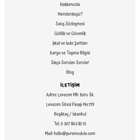
Magic Cat Publishing
Hakkımızda
Nerelerdeyiz?
Chronicle Books
Satış Sözleşmesi
Prestel Junior
Gizlilik ve Güvenlik
Oxford Yayınları
İptal ve İade Şartları
Kargo ve Taşıma Bilgisi
Bloomsbury Children's
Sıkça Sorulan Sorular
Penguin Books
Blog
Twirl Books
İLETİŞİM
Macmillan
Adres: Levazım Mh. Koru Sk.
Skip Hop
Levazım Sitesi Pasajı No:119
Beşiktaş / İstanbul
Cicada Books
Tel: 0 507 845 82 15
Stephen Joseph
Mail: hello@puremodule.com