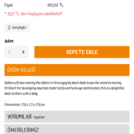
Fiyat
510,00 TL
* 52,27 TL den başlayan taksitlerle!!
Karşılaştır
Adet
SEPETE EKLE
ÜRÜN BİLGİSİ
Babies will love moving the sliders in this engaging board book to see the unicorns moving.
Brilliant for developing essential motor skills and hand-eye coordination, this is a delightful
book to share with a baby.
. . .
Dimensions: 17.6 x 2.2 x 17.6 cm
YORUMLAR
- 0 yorum
ÖNERİLERİNİZ