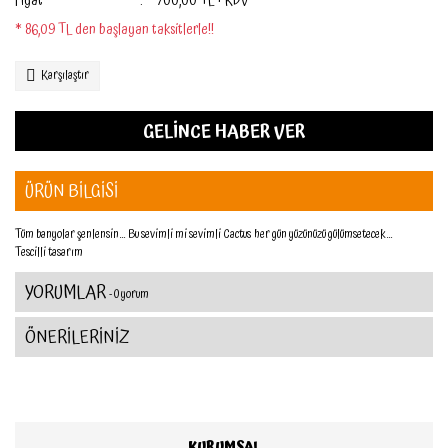
Fiyat
700,00 TL + KDV
* 86,09 TL den başlayan taksitlerle!!
Karşılaştır
GELİNCE HABER VER
ÜRÜN BİLGİSİ
Tüm banyolar şenlensin… Bu sevimli mi sevimli Cactus her gün yüzünüzü gülümsetecek…
Tescilli tasarım
YORUMLAR
- 0 yorum
ÖNERİLERİNİZ
KURUMSAL