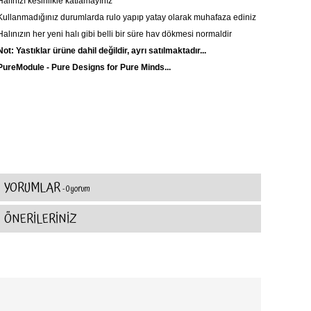
Halınızı kesinlikle katlamayınız
Kullanmadığınız durumlarda rulo yapıp yatay olarak muhafaza ediniz
Halınızın her yeni halı gibi belli bir süre hav dökmesi normaldir
Not: Yastıklar ürüne dahil değildir, ayrı satılmaktadır...
PureModule - Pure Designs for Pure Minds...
YORUMLAR
- 0 yorum
ÖNERİLERİNİZ