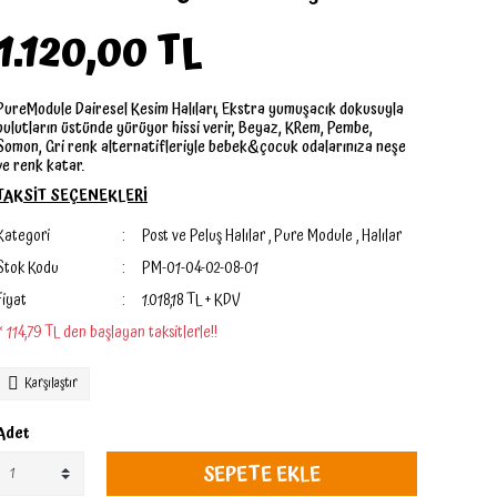
1.120,00 TL
PureModule Dairesel Kesim Halıları, Ekstra yumuşacık dokusuyla
bulutların üstünde yürüyor hissi verir, Beyaz, KRem, Pembe,
Somon, Gri renk alternatifleriyle bebek&çocuk odalarınıza neşe
ve renk katar.
TAKSİT SEÇENEKLERİ
Kategori
Post ve Peluş Halılar
,
Pure Module
,
Halılar
Stok Kodu
PM-01-04-02-08-01
Fiyat
1.018,18 TL + KDV
* 114,79 TL den başlayan taksitlerle!!
Karşılaştır
Adet
SEPETE EKLE