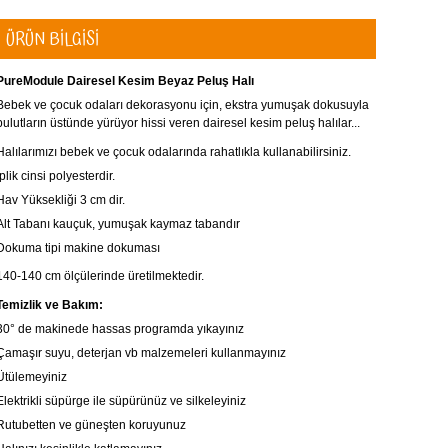
ÜRÜN BİLGİSİ
PureModule Dairesel Kesim
Beyaz
Peluş Halı
Bebek ve çocuk odaları dekorasyonu için, ekstra yumuşak dokusuyla
bulutların üstünde yürüyor hissi veren
dairesel kesim peluş halılar...
Halılarımızı bebek ve çocuk odalarında rahatlıkla kullanabilirsiniz.
İplik cinsi polyesterdir.
Hav Yüksekliği 3 cm dir.
Alt Tabanı kauçuk, yumuşak kaymaz tabandır
Dokuma tipi makine dokuması
140-140 cm
ölçülerinde üretilmektedir.
Temizlik ve Bakım:
30° de makinede hassas programda yıkayınız
Çamaşır suyu, deterjan vb malzemeleri kullanmayınız
Ütülemeyiniz
Elektrikli süpürge ile süpürünüz ve silkeleyiniz
Rutubetten ve güneşten koruyunuz