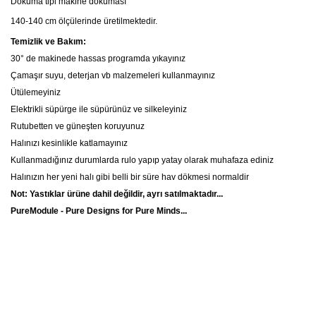
Dokuma tipi makine dokuması
140-140 cm
ölçülerinde üretilmektedir.
Temizlik ve Bakım:
30° de makinede hassas programda yıkayınız
Çamaşır suyu, deterjan vb malzemeleri kullanmayınız
Ütülemeyiniz
Elektrikli süpürge ile süpürünüz ve silkeleyiniz
Rutubetten ve güneşten koruyunuz
Halınızı kesinlikle katlamayınız
Kullanmadığınız durumlarda rulo yapıp yatay olarak muhafaza ediniz
Halınızın her yeni halı gibi belli bir süre hav dökmesi normaldir
Not: Yastıklar ürüne dahil değildir, ayrı satılmaktadır...
PureModule - Pure Designs for Pure Minds...