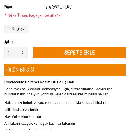
Fiyat
1.018,18 TL + KDV
* 114,79 TL den başlayan taksitlerle!!
Karşılaştır
Adet
SEPETE EKLE
ÜRÜN BİLGİSİ
PureModule Dairesel Kesim Gri Peluş Halı
Bebek ve çocuk odaları dekorasyonu için, ekstra yumuşak dokusuyla
bulutların üstünde yürüyor hissi veren
dairesel kesim peluş halılar...
Halılarımızı bebek ve çocuk odalarında rahatlıkla kullanabilirsiniz.
İplik cinsi polyesterdir.
Hav Yüksekliği 3 cm dir.
Alt Tabanı kauçuk, yumuşak kaymaz tabandır