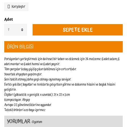
Karşılaştır
Adet
SEPETE EKLE
ÜRÜN BİLGİSİ
Porsiyonları yerleştirmek için dairesel bir taban ve eklemek için 24 malzeme: 6 adet salam, 6
adet mantar ve 6 adet hamsi ve 6 adet peynir.
Tüm parçalar kolay giyilip çıkarılabilmesi için cırt cırtlıdır.
Yuvarlak ahşaptan yapılmıştır.
Seni taklit etmeyi, daha yaşlı olmayı oynamayı seviyor.
Farklı şekiller, boyutlar ve renklerle çalışırken görme ve dokunma hissini ve boşluk hissini
geliştirin.
Ölçüler (yükseklik x genişlik x uzunluk): 21 x 22 x 3 cm
Kompozisyon: Ahşap
Avrupa CE yönetmeliklerine uygundur.
Tekstil ürünleri azo boya içermez
YORUMLAR
- 0 yorum