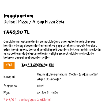
Imaginarium
Deliset Pizza / Ahşap Pizza Seti
1.449,90 TL
Çocuklarının yeteneklerini ve mutluluğunu oyun yoluyla geliştirmeye
kendini adamış ebeveynleri anlamak ve şaşırtmak misyonuyla hareket
eden Imaginarium; duyusal ve etkileşimli oyunlarıyla tanınan bir markadır
ve çocukların doğal yeteneklerini geliştiren, mutluluklarına katkıda
bulunan deneyimsel oyunlar sağlar.
YENİ
TAKSİT SEÇENEKLERİ
Oyuncak
,
Imaginarium
,
Mutfak & Aksesuarları
,
Kategori
Ahşap Oyuncaklar
Stok Kodu
88078
Fiyat
1.208,25 TL + KDV
* 148,60 TL den başlayan taksitlerle!!