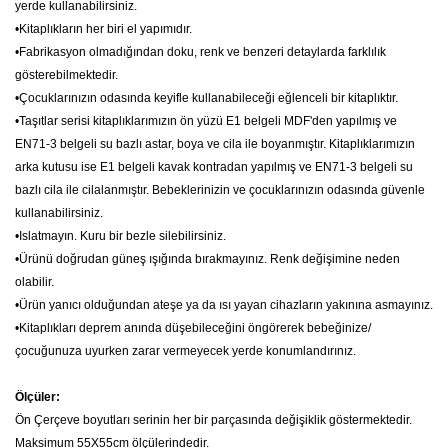
yerde kullanabilirsiniz.
•Kitaplıkların her biri el yapımıdır.
•Fabrikasyon olmadığından doku, renk ve benzeri detaylarda farklılık
gösterebilmektedir.
•Çocuklarınızın odasında keyifle kullanabileceği eğlenceli bir kitaplıktır.
•Taşıtlar serisi kitaplıklarımızın ön yüzü E1 belgeli MDF'den yapılmış ve
EN71-3 belgeli su bazlı astar, boya ve cila ile boyanmıştır. Kitaplıklarımızın
arka kutusu ise E1 belgeli kavak kontradan yapılmış ve EN71-3 belgeli su
bazlı cila ile cilalanmıştır. Bebeklerinizin ve çocuklarınızın odasında güvenle
kullanabilirsiniz.
•Islatmayın. Kuru bir bezle silebilirsiniz.
•
Ürünü doğrudan güneş ışığında bırakmayınız. Renk değişimine neden
olabilir.
•
Ürün yanıcı olduğundan ateşe ya da ısı yayan cihazların yakınına asmayınız.
•Kitaplıkları deprem anında düşebileceğini öngörerek bebeğinize/
çocuğunuza
uyurken zarar vermeyecek yerde konumlandırınız.
Ölçüler:
Ön Çerçeve boyutları serinin her bir parçasında değişiklik göstermektedir.
Maksimum 55X55cm ölçülerindedir.