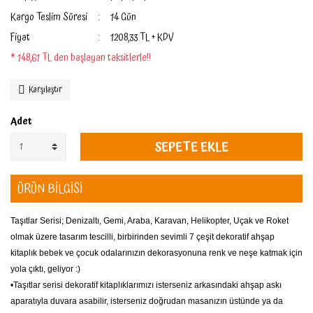
Kargo Teslim Süresi
14 Gün
Fiyat
1.208,33 TL + KDV
* 148,61 TL den başlayan taksitlerle!!
Karşılaştır
Adet
SEPETE EKLE
ÜRÜN BİLGİSİ
Taşıtlar Serisi; Denizaltı, Gemi, Araba, Karavan, Helikopter, Uçak ve Roket
olmak üzere tasarım tescilli, birbirinden sevimli 7 çeşit dekoratif ahşap
kitaplık bebek ve çocuk odalarınızın dekorasyonuna renk ve neşe katmak için
yola çıktı, geliyor :)
•Taşıtlar serisi dekoratif kitaplıklarımızı isterseniz arkasındaki ahşap askı
aparatıyla duvara asabilir, isterseniz doğrudan masanızın üstünde ya da