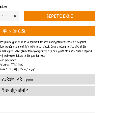
Adet
SEPETE EKLE
ÜRÜN BİLGİSİ
Çocuğunu taşıyan bu anne kangurunun tatlı ve muzip görünümü, çocukları hayaller
alemine yönlendirmek için mükemmel olacak. Gece lambasının 15 dakikalık bir
zamanlayıcısı vardır, bu nedenle çocuğunuz uykuya daldığında otomatik olarak kapanır.
Orijinal ve çok dekoratif bir gece lambası.
Tescilli tasarım
Malzeme
: ATBC PVC.
Ölçüler
: 8,9 x 10,3 x 17 cm / 146 gr
YORUMLAR
- 0 yorum
ÖNERİLERİNİZ