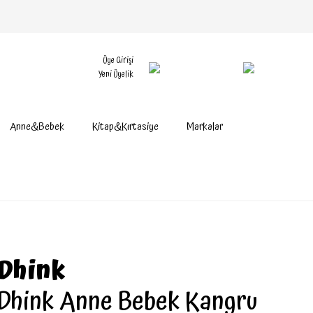
Üye Girişi
Yeni Üyelik
Anne&Bebek
Kitap&Kırtasiye
Markalar
Dhink
Dhink Anne Bebek Kangru