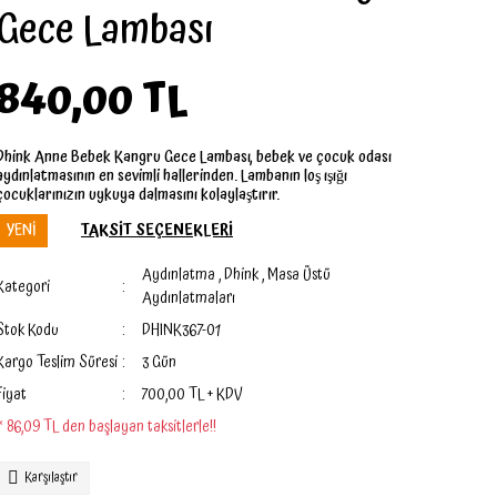
Gece Lambası
840,00 TL
Dhink Anne Bebek Kangru Gece Lambası, bebek ve çocuk odası
aydınlatmasının en sevimli hallerinden. Lambanın loş ışığı
çocuklarınızın uykuya dalmasını kolaylaştırır.
YENİ
TAKSİT SEÇENEKLERİ
Aydınlatma
,
Dhink
,
Masa Üstü
Kategori
Aydınlatmaları
Stok Kodu
DHINK367-01
Kargo Teslim Süresi
3 Gün
Fiyat
700,00 TL + KDV
* 86,09 TL den başlayan taksitlerle!!
Karşılaştır