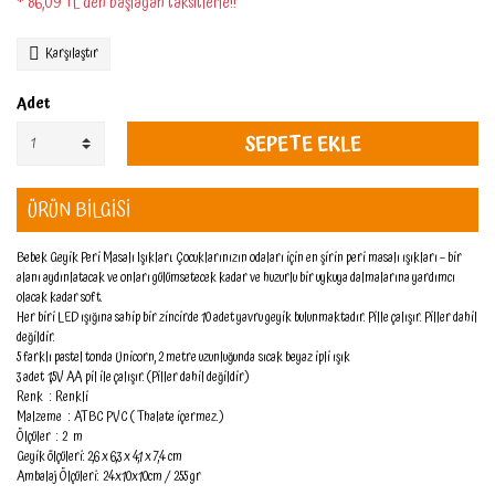
* 86,09 TL den başlayan taksitlerle!!
Karşılaştır
Adet
SEPETE EKLE
ÜRÜN BİLGİSİ
Bebek Geyik Peri Masalı Işıkları. Çocuklarınızın odaları için en şirin peri masalı ışıkları – bir
alanı aydınlatacak ve onları gülümsetecek kadar ve huzurlu bir uykuya dalmalarına yardımcı
olacak kadar soft.
Her biri LED ışığına sahip bir zincirde 10 adet yavru geyik bulunmaktadır. Pille çalışır. Piller dahil
değildir.
5 farklı pastel tonda Unicorn, 2 metre uzunluğunda sıcak beyaz ipli ışık
3 adet 1,5V AA pil ile çalışır. (Piller dahil değildir)
Renk
: Renkli
Malzeme
: ATBC PVC ( Thalate içermez.)
Ölçüler
: 2 m
Geyik ölçüleri: 2,6 x 6,3 x 4,1 x 7,4 cm
Ambalaj Ölçüleri: 24x10x10cm / 255 gr