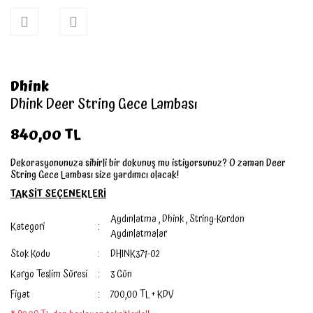
Dhink
Dhink Deer String Gece Lambası
840,00 TL
Dekorasyonunuza sihirli bir dokunuş mu istiyorsunuz? O zaman Deer
String Gece Lambası size yardımcı olacak!
TAKSİT SEÇENEKLERİ
Aydınlatma
,
Dhink
,
String-Kordon
Kategori
Aydınlatmalar
Stok Kodu
DHINK371-02
Kargo Teslim Süresi
3 Gün
Fiyat
700,00 TL + KDV