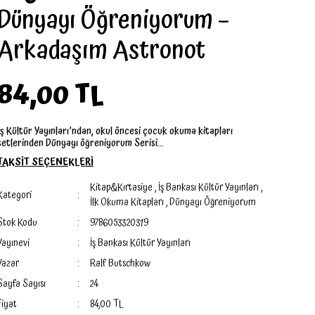
Dünyayı Öğreniyorum –
Arkadaşım Astronot
84,00 TL
İş Kültür Yayınları’ndan, okul öncesi çocuk okuma kitapları
setlerinden Dünyayı öğreniyorum Serisi...
TAKSİT SEÇENEKLERİ
Kitap&Kırtasiye
,
İş Bankası Kültür Yayınları
,
Kategori
İlk Okuma Kitapları
,
Dünyayı Öğreniyorum
Stok Kodu
9786053320319
Yayınevi
İş Bankası Kültür Yayınları
Yazar
Ralf Butschkow
Sayfa Sayısı
24
Fiyat
84,00 TL