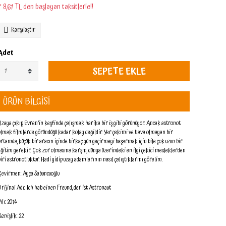
* 8,61 TL den başlayan taksitlerle!!
Karşılaştır
Adet
SEPETE EKLE
ÜRÜN BİLGİSİ
Uzaya çıkıp, Evren’in keşfinde çalışmak harika bir iş gibi görünüyor. Ancak astronot
olmak filmlerde göründüğü kadar kolay değildir. Yer çekimi ve hava olmayan bir
ortamda, küçük bir aracın içinde birkaç gün geçirmeyi başarmak için bile çok uzun bir
eğitim gerekir. Çok zor olmasına karşın, dünya üzerindeki en ilgi çekici mesleklerden
biri astronotluktur. Hadi gidip uzay adamlarının nasıl çalıştıklarını görelim.
Çevirmen: Ayça Sabuncuoğlu
Orijinal Adı: Ich hab einen Freund, der ist Astronaut
ılı: 2014
Genişlik: 22