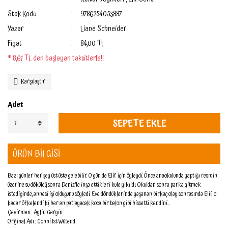
Stok Kodu
9786254053887
Yazar
Liane Schneider
Fiyat
84,00 TL
* 8,61 TL den başlayan taksitlerle!!
Karşılaştır
Adet
SEPETE EKLE
ÜRÜN BİLGİSİ
Bazı günler her şey üst üste gelebilir. O gün de Elif için öyleydi. Önce anaokulunda yaptığı resmin
üzerine su döküldü, sonra Deniz’le inşa ettikleri kule yıkıldı. Okuldan sonra parka gitmek
istediğinde, annesi işi olduğunu söyledi. Eve döndüklerinde yaşanan birkaç olay sonrasında Elif o
kadar öfkelendi ki, her an patlayacak koca bir balon gibi hissetti kendini…
Çevirmen : Aylin Gergin
Orijinal Adı : Conni Ist Wütend