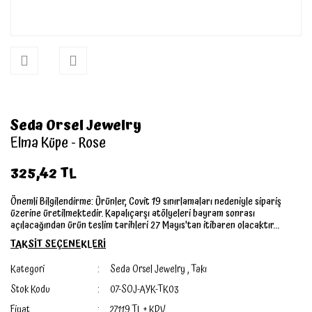
Seda Orsel Jewelry
Elma Küpe - Rose
325,42 TL
Önemli Bilgilendirme: Ürünler, Covit 19 sınırlamaları nedeniyle sipariş
üzerine üretilmektedir. Kapalıçarşı atölyeleri bayram sonrası
açılacağından ürün teslim tarihleri 27 Mayıs'tan itibaren olacaktır...
TAKSİT SEÇENEKLERİ
Kategori
Seda Orsel Jewelry
,
Takı
Stok Kodu
07-SOJ-AYK-TK03
Fiyat
271,19 TL + KDV