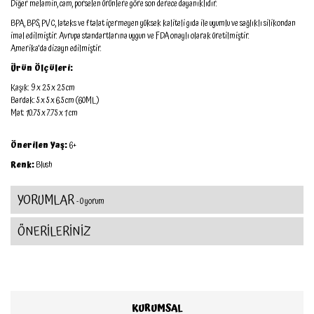
Diğer melamin, cam, porselen ürünlere göre son derece dayanıklıdır.
BPA, BPS, PVC, lateks ve ftalat içermeyen yüksek kaliteli gıda ile uyumlu ve sağlıklı silikondan
imal edilmiştir. Avrupa standartlarına uygun ve FDA onaylı olarak üretilmiştir.
Amerika'da dizayn edilmiştir.
Ürün Ölçüleri:
Kaşık: 9 x 2.5 x 2.5 cm
Bardak: 5 x 5 x 6.5 cm (60ML)
Mat: 10.75 x 7.75 x 1 cm
Önerilen Yaş:
6+
Renk:
Blush
YORUMLAR
- 0 yorum
ÖNERİLERİNİZ
KURUMSAL