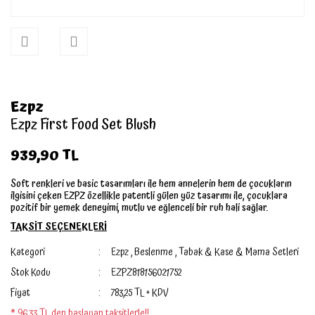
Ezpz
Ezpz First Food Set Blush
939,90 TL
Soft renkleri ve basic tasarımları ile hem annelerin hem de çocukların
ilgisini çeken EZPZ özellikle patentli gülen yüz tasarımı ile, çocuklara
pozitif bir yemek deneyimi, mutlu ve eğlenceli bir ruh hali sağlar.
TAKSİT SEÇENEKLERİ
Kategori
Ezpz
,
Beslenme
,
Tabak & Kase & Mama Setleri
Stok Kodu
EZPZ818156021752
Fiyat
783,25 TL + KDV
* 96,33 TL den başlayan taksitlerle!!