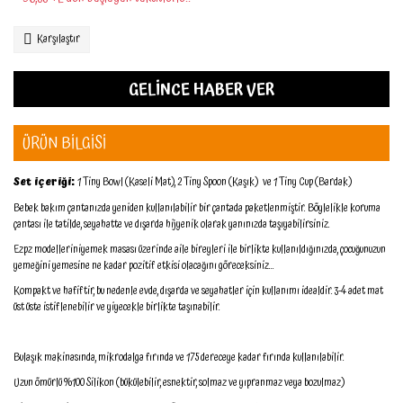
Karşılaştır
GELİNCE HABER VER
ÜRÜN BİLGİSİ
Set içeriği:
1 Tiny Bowl (Kaseli Mat), 2 Tiny Spoon (Kaşık) ve 1 Tiny Cup (Bardak)
Bebek bakım çantanızda yeniden kullanılabilir bir çantada paketlenmiştir. Böylelikle koruma
çantası ile tatilde, seyahatte ve dışarda hijyenik olarak yanınızda taşıyabilirsiniz.
Ezpz modelleriniyemek masası üzerinde aile bireyleri ile birlikte kullanıldığınızda, çocuğunuzun
yemeğini yemesine ne kadar pozitif etkisi olacağını göreceksiniz...
Kompakt ve hafiftir, bu nedenle evde, dışarda ve seyahatler için kullanımı idealdir. 3-4 adet mat
üst üste istiflenebilir ve yiyecekle birlikte taşınabilir.
Bulaşık makinasında, mikrodalga fırında ve 175 dereceye kadar fırında kullanılabilir.
Uzun ömürlü %100 Silikon (bükülebilir, esnektir, solmaz ve yıpranmaz veya bozulmaz)