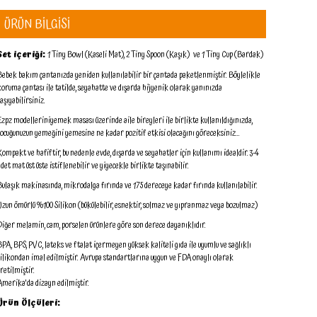
ÜRÜN BİLGİSİ
Set içeriği:
1 Tiny Bowl (Kaseli Mat), 2 Tiny Spoon (Kaşık) ve 1 Tiny Cup (Bardak)
Bebek bakım çantanızda yeniden kullanılabilir bir çantada paketlenmiştir. Böylelikle
koruma çantası ile tatilde, seyahatte ve dışarda hijyenik olarak yanınızda
aşıyabilirsiniz.
Ezpz modelleriniyemek masası üzerinde aile bireyleri ile birlikte kullanıldığınızda,
çocuğunuzun yemeğini yemesine ne kadar pozitif etkisi olacağını göreceksiniz...
Kompakt ve hafiftir, bu nedenle evde, dışarda ve seyahatler için kullanımı idealdir. 3-4
adet mat üst üste istiflenebilir ve yiyecekle birlikte taşınabilir.
Bulaşık makinasında, mikrodalga fırında ve 175 dereceye kadar fırında kullanılabilir.
Uzun ömürlü %100 Silikon (bükülebilir, esnektir, solmaz ve yıpranmaz veya bozulmaz)
Diğer melamin, cam, porselen ürünlere göre son derece dayanıklıdır.
BPA, BPS, PVC, lateks ve ftalat içermeyen yüksek kaliteli gıda ile uyumlu ve sağlıklı
silikondan imal edilmiştir. Avrupa standartlarına uygun ve FDA onaylı olarak
üretilmiştir.
Amerika'da dizayn edilmiştir.
Ürün Ölçüleri: