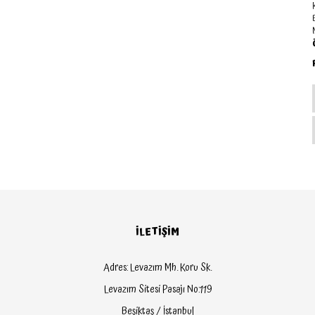
K
M
İLETİŞİM
Adres: Levazım Mh. Koru Sk.
Levazım Sitesi Pasajı No:119
Beşiktaş / İstanbul