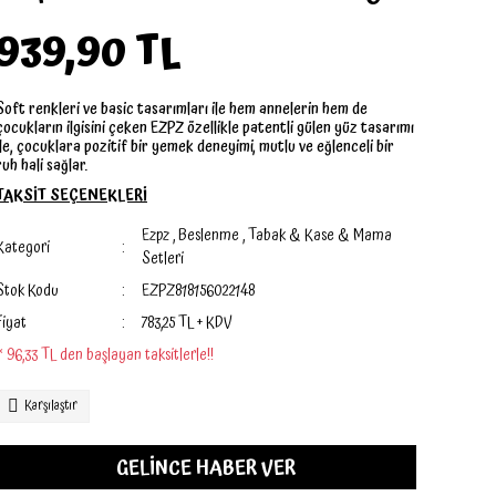
939,90 TL
Soft renkleri ve basic tasarımları ile hem annelerin hem de
çocukların ilgisini çeken EZPZ özellikle patentli gülen yüz tasarımı
ile, çocuklara pozitif bir yemek deneyimi, mutlu ve eğlenceli bir
ruh hali sağlar.
TAKSİT SEÇENEKLERİ
Ezpz
,
Beslenme
,
Tabak & Kase & Mama
Kategori
Setleri
Stok Kodu
EZPZ818156022148
Fiyat
783,25 TL + KDV
* 96,33 TL den başlayan taksitlerle!!
Karşılaştır
GELİNCE HABER VER