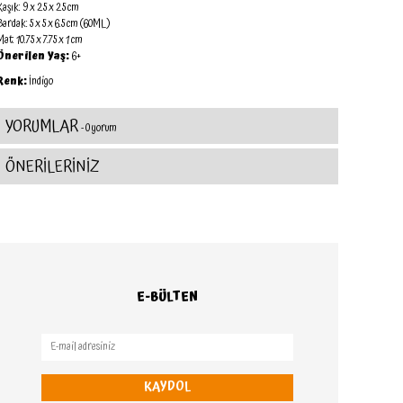
aşık: 9 x 2.5 x 2.5 cm
Bardak: 5 x 5 x 6.5 cm (60ML)
at: 10.75 x 7.75 x 1 cm
Önerilen Yaş:
6+
Renk:
İndigo
YORUMLAR
- 0 yorum
ÖNERİLERİNİZ
E-BÜLTEN
KAYDOL