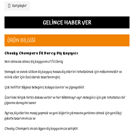
Karşılaştır
GELİNCE HABER VER
ÜRÜN BİLGİSİ
Cheeky Chompers Fil Darcy Diş Kaşıyıcı
Yeni olmazsa olmaz diş kaşıyıcımız! Fil Darcy
Yumuşak ve esnek silikon diş kaşıyıcı, hassas diş etlerini rahatlatmak için mükemmeldir ve
minik eller için özel olarak tasarlanmıştır,
Çok hafiftir böylece bebeğiniz kolayca kavrar ve çiğneyebilir.
Üzerinde birçok farklı dokusu vardır ve her bölümü ayrı ayrı bebeğiniz için çok rahatlatıcı bir
çiğneme deneyimi sunar.
Ayrıca, diş etlerine masaj yapmak ve yeni dişlerin çıkmasına yardımcı olmak için yenilikçi
çukurlu tasarımımıza ve
Cheeky Chompers imzalı üçgen diş kaşıyıcımıza sahiptir.