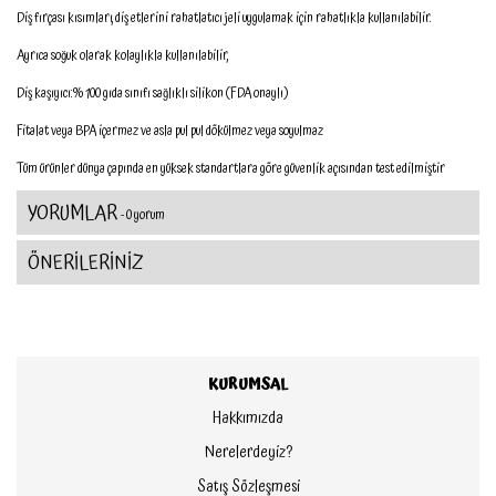
Diş fırçası kısımları, diş etlerini rahatlatıcı jeli uygulamak için rahatlıkla kullanılabilir.
Ayrıca soğuk olarak kolaylıkla kullanılabilir,
Diş kaşıyıcı:% 100 gıda sınıfı sağlıklı silikon (FDA onaylı)
Fitalat veya BPA içermez ve asla pul pul dökülmez veya soyulmaz
Tüm ürünler dünya çapında en yüksek standartlara göre güvenlik açısından test edilmiştir
YORUMLAR
- 0 yorum
ÖNERİLERİNİZ
KURUMSAL
Hakkımızda
Nerelerdeyiz?
Satış Sözleşmesi