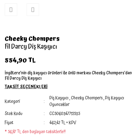
Cheeky Chompers
Fil Darcy Diş Kaşıyıcı
554,90 TL
İngiltere'nin diş kaşıyıcı ürünleri ile ünlü markası Cheeky Chompers'dan
Fil Darcy Diş Kaşıyıcı
TAKSİT SEÇENEKLERİ
Diş Kaşıyıcı
,
Cheeky Chompers
,
Diş Kaşıyıcı
Kategori
Oyuncaklar
Stok Kodu
CC5060347712535
Fiyat
462,42 TL + KDV
* 56,87 TL den başlayan taksitlerle!!