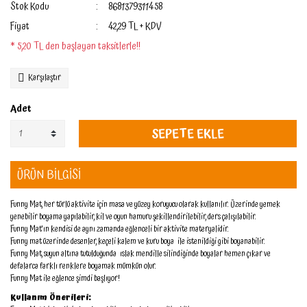
Stok Kodu
8681379311458
Fiyat
42,29 TL + KDV
* 5,20 TL den başlayan taksitlerle!!
Karşılaştır
Adet
SEPETE EKLE
ÜRÜN BİLGİSİ
Funny Mat, her türlü aktivite için masa ve yüzey koruyucu olarak kullanılır. Üzerinde yemek
yenebilir boyama yapılabilir, kil ve oyun hamuru şekillendirilebilir, ders çalışılabilir.
Funny Mat'ın kendisi de aynı zamanda eğlenceli bir aktivite materyalidir.
Funny mat üzerinde desenler, keçeli kalem ve kuru boya ile istenildiği gibi boyanabilir.
Funny Mat, suyun altına tutulduğunda ıslak mendille silindiğinde boyalar hemen çıkar ve
defalarca farklı renklere boyamak mümkün olur.
Funny Mat ile eğlence şimdi başlıyor!
Kullanım Önerileri: