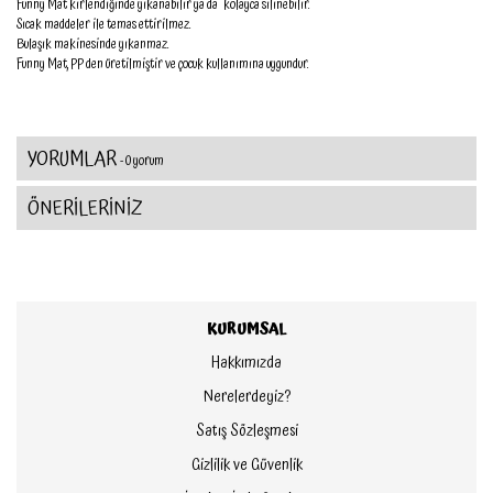
Funny Mat kirlendiğinde yıkanabilir ya da kolayca silinebilir.
Sıcak maddeler ile temas ettirilmez.
Bulaşık makinesinde yıkanmaz.
Funny Mat, PP den üretilmiştir ve çocuk kullanımına uygundur.
YORUMLAR
- 0 yorum
ÖNERİLERİNİZ
KURUMSAL
Hakkımızda
Nerelerdeyiz?
Satış Sözleşmesi
Gizlilik ve Güvenlik