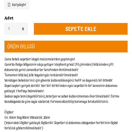
Karşılaştır
Adet
SEPETE EKLE
ÜRÜN BİLGİSİ
Gana bebek sepetleri doğal malzemelerden yapılmıştır.
Gana'da Bolga bölgesinin sıkça yetişen 'elephant grass' (fil çiminden) bitkisinden çift
dokunarak yerel zanaatkarlar tarafından üretilmektedir.
Tamamen bitkisel, kök boyalarıyla renklendirilmektedir.
Yenidoğan bebekleriniz için güvenle kullanabileceğiniz hafif ve dayanıklı bir üründür.
Sepet sapları gerçek deridir. Her biri birbirinden eşsiz sepetlerin bir tanesinin dokuması
yaklaşık 1 haftayı bulmaktadır.
Sadece suyla temizleyebilirsiniz, deterjan ve sabun kullanılmaması önerilmektedir. Formu
bozulduğunda da yine suyla ıslatarak formunu düzeltilip kurumaya bırakabilirsiniz.
Ölçüler:
En: 40cm Boy:80cm Yükseklik: 30cm
(Yukarıdaki ölçüler yaklaşık ölçülerdir. Sepetler el dokuması olduğundan herbirinin ölçüsü
farklılık gösterebilmektedir.)