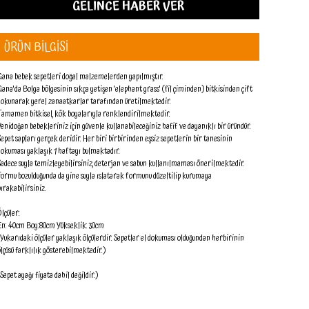
GELİNCE HABER VER
ÜRÜN BİLGİSİ
Gana bebek sepetleri doğal malzemelerden yapılmıştır.
Gana'da Bolga bölgesinin sıkça yetişen 'elephant grass' (fil çiminden) bitkisinden çift
dokunarak yerel zanaatkarlar tarafından üretilmektedir.
Tamamen bitkisel, kök boyalarıyla renklendirilmektedir.
Yenidoğan bebekleriniz için güvenle kullanabileceğiniz hafif ve dayanıklı bir üründür.
Sepet sapları gerçek deridir. Her biri birbirinden eşsiz sepetlerin bir tanesinin
dokuması yaklaşık 1 haftayı bulmaktadır.
Sadece suyla temizleyebilirsiniz, deterjan ve sabun kullanılmaması önerilmektedir.
Formu bozulduğunda da yine suyla ıslatarak formunu düzeltilip kurumaya
bırakabilirsiniz.
Ölçüler:
En: 40cm Boy:80cm Yükseklik: 30cm
(Yukarıdaki ölçüler yaklaşık ölçülerdir. Sepetler el dokuması olduğundan herbirinin
ölçüsü farklılık gösterebilmektedir.)
(Sepet ayağı fiyata dahil değildir.)