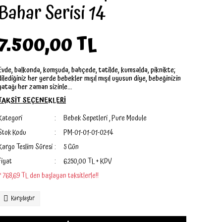
Bahar Serisi 14
7.500,00 TL
Evde, balkonda, komşuda, bahçede, tatilde, kumsalda, piknikte;
dilediğiniz her yerde bebekler mışıl mışıl uyusun diye, bebeğinizin
yatağı her zaman sizinle...
TAKSİT SEÇENEKLERİ
Kategori
Bebek Sepetleri
,
Pure Module
Stok Kodu
PM-01-01-01-02-14
Kargo Teslim Süresi
5 Gün
Fiyat
6.250,00 TL + KDV
* 768,69 TL den başlayan taksitlerle!!
Karşılaştır