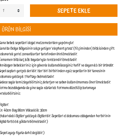
SEPETE EKLE
ÜRÜN BİLGİSİ
Gana bebek sepetleri doğal malzemelerden yapılmıştır.
Gana'da Bolga bölgesinin sıkça yetişen 'elephant grass' (fil çiminden) bitkisinden çift
dokunarak yerel zanaatkarlar tarafından üretilmektedir.
Tamamen bitkisel, kök boyalarıyla renklendirilmektedir.
Yenidoğan bebekleriniz için güvenle kullanabileceğiniz hafif ve dayanıklı bir üründür.
Sepet sapları gerçek deridir. Her biri birbirinden eşsiz sepetlerin bir tanesinin
dokuması yaklaşık 1 haftayı bulmaktadır.
Sadece suyla temizleyebilirsiniz, deterjan ve sabun kullanılmaması önerilmektedir.
Formu bozulduğunda da yine suyla ıslatarak formunu düzeltilip kurumaya
bırakabilirsiniz.
Ölçüler:
En: 40cm Boy:80cm Yükseklik: 30cm
(Yukarıdaki ölçüler yaklaşık ölçülerdir. Sepetler el dokuması olduğundan herbirinin
ölçüsü farklılık gösterebilmektedir.)
(Sepet ayağı fiyata dahil değildir.)