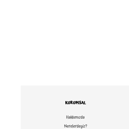
KURUMSAL
Pure Module
Pure Sepet Standı
Hakkımızda
Pure Module
Nerelerdeyiz?
Pure Sepet Yatağı - Beyaz