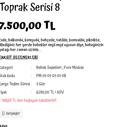
Toprak Serisi 8
7.500,00 TL
Evde, balkonda, komşuda, bahçede, tatilde, kumsalda, piknikte;
dilediğiniz her yerde bebekler mışıl mışıl uyusun diye, bebeğinizin
yatağı her zaman sizinle...
TAKSİT SEÇENEKLERİ
Kategori
Bebek Sepetleri
,
Pure Module
Stok Kodu
PM-01-01-01-01-08
Kargo Teslim Süresi
5 Gün
Fiyat
6.250,00 TL + KDV
* 768,69 TL den başlayan taksitlerle!!
Karşılaştır
Adet