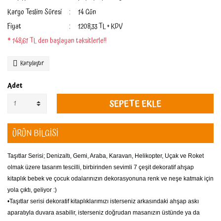
Kargo Teslim Süresi
14 Gün
Fiyat
1.208,33 TL + KDV
* 148,61 TL den başlayan taksitlerle!!
Karşılaştır
Adet
SEPETE EKLE
ÜRÜN BİLGİSİ
Taşıtlar Serisi; Denizaltı, Gemi, Araba, Karavan, Helikopter, Uçak ve Roket
olmak üzere tasarım tescilli, birbirinden sevimli 7 çeşit dekoratif ahşap
kitaplık bebek ve çocuk odalarınızın dekorasyonuna renk ve neşe katmak için
yola çıktı, geliyor :)
•Taşıtlar serisi dekoratif kitaplıklarımızı isterseniz arkasındaki ahşap askı
aparatıyla duvara asabilir, isterseniz doğrudan masanızın üstünde ya da