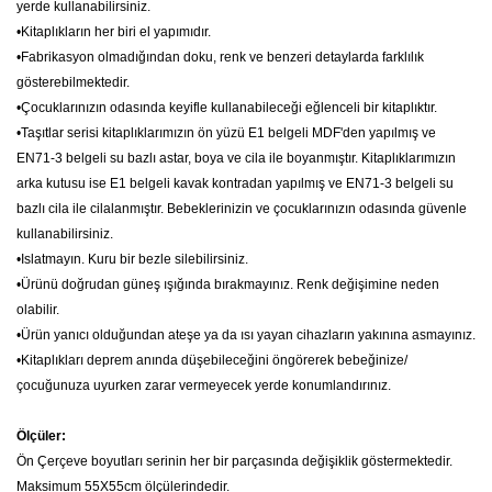
yerde kullanabilirsiniz.
•Kitaplıkların her biri el yapımıdır.
•Fabrikasyon olmadığından doku, renk ve benzeri detaylarda farklılık
gösterebilmektedir.
•Çocuklarınızın odasında keyifle kullanabileceği eğlenceli bir kitaplıktır.
•Taşıtlar serisi kitaplıklarımızın ön yüzü E1 belgeli MDF'den yapılmış ve
EN71-3 belgeli su bazlı astar, boya ve cila ile boyanmıştır. Kitaplıklarımızın
arka kutusu ise E1 belgeli kavak kontradan yapılmış ve EN71-3 belgeli su
bazlı cila ile cilalanmıştır. Bebeklerinizin ve çocuklarınızın odasında güvenle
kullanabilirsiniz.
•Islatmayın. Kuru bir bezle silebilirsiniz.
•
Ürünü doğrudan güneş ışığında bırakmayınız. Renk değişimine neden
olabilir.
•
Ürün yanıcı olduğundan ateşe ya da ısı yayan cihazların yakınına asmayınız.
•Kitaplıkları deprem anında düşebileceğini öngörerek bebeğinize/
çocuğunuza
uyurken zarar vermeyecek yerde konumlandırınız.
Ölçüler:
Ön Çerçeve boyutları serinin her bir parçasında değişiklik göstermektedir.
Maksimum 55X55cm ölçülerindedir.