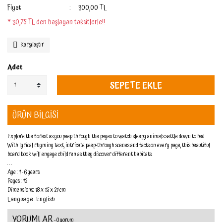
Fiyat
300,00 TL
* 30,75 TL den başlayan taksitlerle!!
Karşılaştır
Adet
SEPETE EKLE
ÜRÜN BİLGİSİ
Explore the forest as you peep through the pages to watch sleepy animals settle down to bed.
With lyrical rhyming text, intricate peep-through scenes and facts on every page, this beautiful
board book will engage children as they discover different habitats.
. . .
Age : 1 - 6 years
Pages : 12
Dimensions: 18 x 1.5 x 21 cm
Language : English
YORUMLAR
- 0 yorum