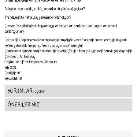
Bilgilerle, doğayla tanışma konusunda harika bir ilk kitap!
Bahçede, evde, okulda, parkta, kumsalda bir gün nasıl geçiyor?
Trende, uçakta, hatta uzay gemisinde neler oluyor?
Çevremizde gördüğümüz hayvanlar, gece hayvanları, deniz canlıları yaşamlarını nasıl
sürdürüyorlar?
Hareketli Kitaplar çocukların boyut algılarını, el göz koordinasyonlarını ve çevreyle bağlantı
kurma yeteneklerini geliştirmek amacıyla hazırlanmıştır.
Çocuğunuzun elinden bırakmayacağı Hareketli Kitaplar hem çok eğlenceli hem de çok dayanıklı.
Çevirmen: Ali Berktay
Orijinal Adı: First Explorers: Dinosaurs
Yılı: 2021
Genişlik: 18
Yükseklik: 18
YORUMLAR
- 0 yorum
ÖNERİLERİNİZ