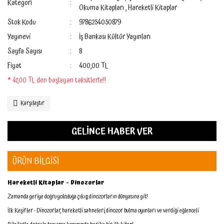
Kategori
Okuma Kitapları
,
Hareketli Kitaplar
Stok Kodu
9786254050879
Yayınevi
İş Bankası Kültür Yayınları
Sayfa Sayısı
8
Fiyat
400,00 TL
* 41,00 TL den başlayan taksitlerle!!
Karşılaştır
GELİNCE HABER VER
ÜRÜN BİLGİSİ
Hareketli Kitaplar - Dinozorlar
Zamanda geriye doğru yolculuğa çıkıp, dinozorların dünyasına git!
İlk Keşifler - Dinozorlar, hareketli sahneleri, dinozor bulma oyunları ve verdiği eğlenceli