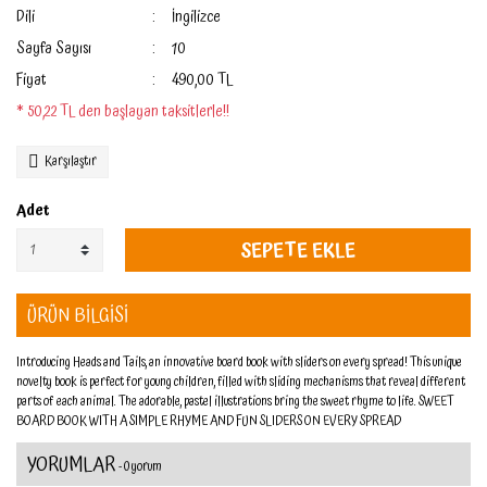
Dili
İngilizce
Sayfa Sayısı
10
Fiyat
490,00 TL
* 50,22 TL den başlayan taksitlerle!!
Karşılaştır
Adet
SEPETE EKLE
ÜRÜN BİLGİSİ
Introducing Heads and Tails, an innovative board book with sliders on every spread! This unique
novelty book is perfect for young children, filled with sliding mechanisms that reveal different
parts of each animal. The adorable, pastel illustrations bring the sweet rhyme to life. SWEET
BOARD BOOK WITH A SIMPLE RHYME AND FUN SLIDERS ON EVERY SPREAD
YORUMLAR
- 0 yorum