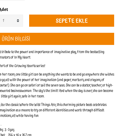
Adet
SEPETE EKLE
ÜRÜN BİLGİSİ
A tribute to the power and importance of imaginative play, from the bestselling
creators of In My Heart
Part of the Growing Hearts series!
In her room, one little girl can be anything she wants to be and go anywhere she wishes
to go, all with the power of her imagination (and paper, markers, and crayons, of
course!). She can go on safari or sail the seven seas. She can be a doctor, teacher, or high-
powered businesswoman. The sky’s the limit! And when the day is over, she can become
 little girl again, safe in her room.
Like the classic Where the Wild Things Are, this charming picture book celebrates
imagination as a means to try on different identities and work through difficult
emotions, all while having fun.
. .
aş : 3 - 5 yaş
bat : 25.4 x 1.6 x 26.7 cm