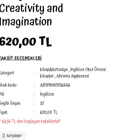
Creativity and
Imagination
620,00 TL
TAKSİT SEÇENEKLERİ
Kitap&Kırtasiye
,
İngilizce Okul Öncesi
Kategori
Kitaplar
,
Abrams Appleseed
Stok Kodu
AB9781419726446
Dili
İngilizce
Sayfa Sayısı
32
Fiyat
620,00 TL
* 63,54 TL den başlayan taksitlerle!!
Karşılaştır