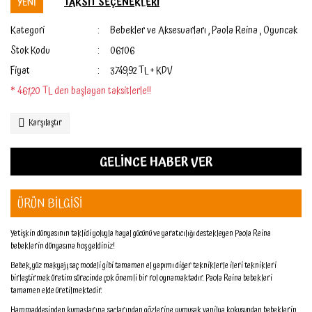
YENİ
TAKSİT SEÇENEKLERİ
Kategori
Bebekler ve Aksesuarları
,
Paola Reina
,
Oyuncak
Stok Kodu
06106
Fiyat
3.749,92 TL + KDV
* 461,20 TL den başlayan taksitlerle!!
Karşılaştır
GELİNCE HABER VER
ÜRÜN BİLGİSİ
Yetişkin dünyasının taklidi yoluyla hayal gücünü ve yaratıcılığı destekleyen Paola Reina
bebeklerin dünyasına hoş geldiniz!
Bebek, yüz makyajı, saç modeli gibi tamamen el yapımı diğer tekniklerle ileri teknikleri
birleştirmek üretim sürecinde çok önemli bir rol oynamaktadır. Paola Reina bebekleri
tamamen elde üretilmektedir.
Hammaddesinden kumaşlarına, saçlarından gözlerine, yumuşak vanilya kokusundan bebeklerin