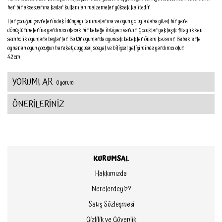
her bir aksesuarına kadar kullanılan malzemeler yüksek kalitedir.
Her çocuğun çevrelerindeki dünyayı tanımalarına ve oyun yoluyla daha güzel bir yere
dönüştürmelerine yardımcı olacak bir bebeğe ihtiyacı vardır. Çocuklar yaklaşık 18 aylıkken
sembolik oyunlara başlarlar. Bu tür oyunlarda oyuncak bebekler önem kazanır. Bebeklerle
oynanan oyun çocuğun hareket, duygusal, sosyal ve bilişsel gelişiminde yardımcı olur.
42 cm
YORUMLAR
- 0 yorum
ÖNERİLERİNİZ
KURUMSAL
Hakkımızda
Nerelerdeyiz?
Satış Sözleşmesi
Gizlilik ve Güvenlik