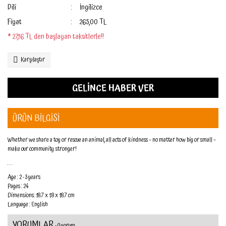
Dili
İngilizce
Fiyat
265,00 TL
* 27,16 TL den başlayan taksitlerle!!
Karşılaştır
GELİNCE HABER VER
ÜRÜN BİLGİSİ
Whether we share a toy or rescue an animal, all acts of kindness – no matter how big or small –
make our community
stronger!
. . .
Age : 2 - 5 years
Pages : 24
Dimensions: 18.7 x 1.8 x 18.7 cm
Language : English
YORUMLAR
- 0 yorum