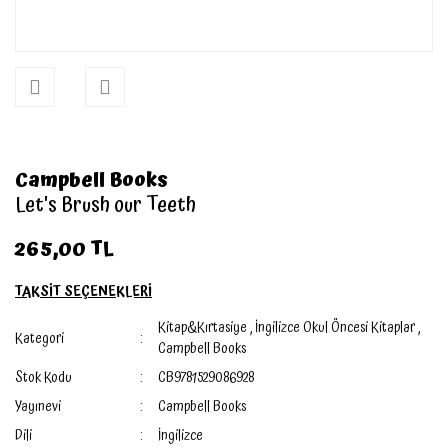
Campbell Books
Let's Brush our Teeth
265,00 TL
TAKSİT SEÇENEKLERİ
Kitap&Kırtasiye
,
İngilizce Okul Öncesi Kitaplar
,
Kategori
Campbell Books
Stok Kodu
CB9781529086928
Yayınevi
Campbell Books
Dili
İngilizce