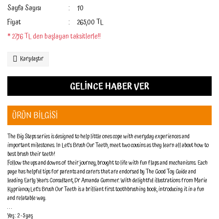
Sayfa Sayısı
10
Fiyat
265,00 TL
* 27,16 TL den başlayan taksitlerle!!
Karşılaştır
GELİNCE HABER VER
ÜRÜN BİLGİSİ
The Big Steps series is designed to help little ones cope with everyday experiences and
important milestones. In Let's Brush Our Teeth, meet two cousins as they learn all about how to
best brush their teeth!
Follow the ups and downs of their journey, brought to life with fun flaps and mechanisms. Each
page has helpful tips for parents and carers that are endorsed by The Good Toy Guide and
leading Early Years Consultant, Dr Amanda Gummer. With delightful illustrations from Marie
Kyprianou, Let's Brush Our Teeth is a brilliant first toothbrushing book, introducing it in a fun
and relatable way.
. . .
Yaş : 2 - 5 yaş