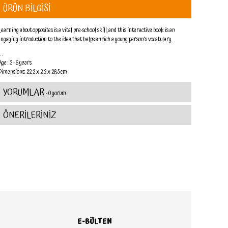
ÜRÜN BİLGİSİ
Learning about opposites is a vital pre-school skill, and this interactive book is an
engaging introduction to the idea that helps enrich a young person's vocabulary.
 . .
ge : 2 - 6 years
Dimensions: 22.2 x 2.2 x 26.5 cm
YORUMLAR
- 0 yorum
ÖNERİLERİNİZ
E-BÜLTEN