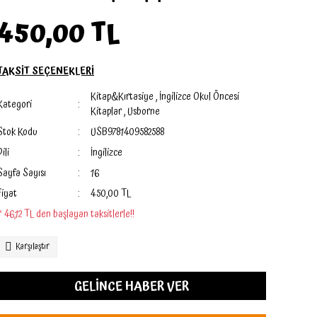
450,00 TL
TAKSİT SEÇENEKLERİ
Kitap&Kırtasiye
,
İngilizce Okul Öncesi
Kategori
Kitaplar
,
Usborne
Stok Kodu
USB9781409582588
Dili
İngilizce
Sayfa Sayısı
16
Fiyat
450,00 TL
* 46,12 TL den başlayan taksitlerle!!
Karşılaştır
GELİNCE HABER VER