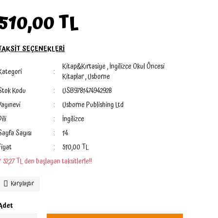
510,00 TL
TAKSİT SEÇENEKLERİ
Kitap&Kırtasiye
,
İngilizce Okul Öncesi
Kategori
Kitaplar
,
Usborne
Stok Kodu
USB9781474942928
Yayınevi
Usborne Publishing Ltd
Dili
İngilizce
Sayfa Sayısı
14
Fiyat
510,00 TL
* 52,27 TL den başlayan taksitlerle!!
Karşılaştır
Adet