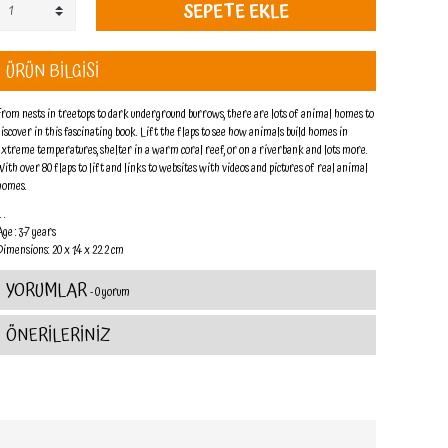
SEPETE EKLE
ÜRÜN BİLGİSİ
From nests in treetops to dark underground burrows, there are lots of animal homes to
discover in this fascinating book. Lift the flaps to see how animals build homes in
extreme temperatures, shelter in a warm coral reef, or on a riverbank and lots more.
With over 80 flaps to lift and links to websites with videos and pictures of real animal
homes.
 . .
Age : 3-7 years
Dimensions: 20 x 1.4 x 22.2 cm
YORUMLAR
- 0 yorum
ÖNERİLERİNİZ