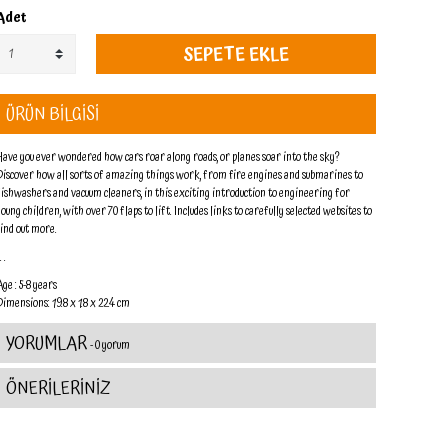
Adet
SEPETE EKLE
ÜRÜN BİLGİSİ
Have you ever wondered how cars roar along roads, or planes soar into the sky?
Discover how all sorts of amazing things work, from fire engines and submarines to
dishwashers and vacuum cleaners, in this exciting introduction to engineering for
young children, with over 70 flaps to lift. Includes links to carefully selected websites to
find out more.
. .
Age : 5-8 years
Dimensions: 19.8 x 1.8 x 22.4 cm
YORUMLAR
- 0 yorum
ÖNERİLERİNİZ