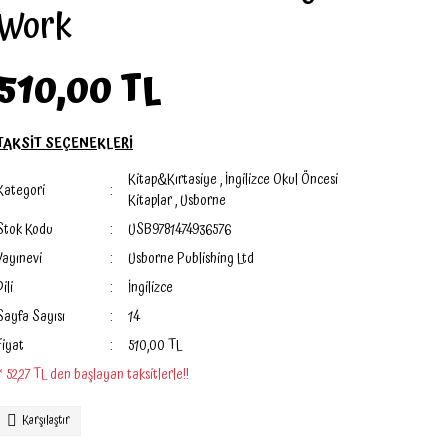
Work
510,00 TL
TAKSİT SEÇENEKLERİ
Kitap&Kırtasiye
,
İngilizce Okul Öncesi
Kategori
Kitaplar
,
Usborne
Stok Kodu
USB9781474936576
Yayınevi
Usborne Publishing Ltd
Dili
İngilizce
Sayfa Sayısı
14
Fiyat
510,00 TL
* 52,27 TL den başlayan taksitlerle!!
Karşılaştır