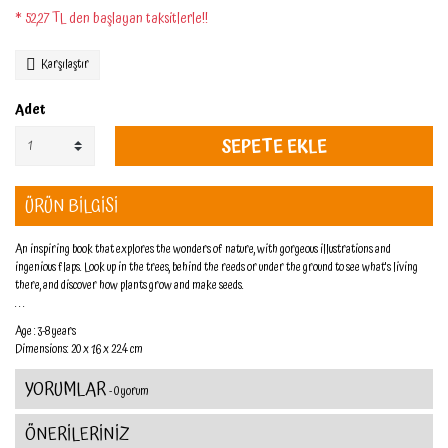
* 52,27 TL den başlayan taksitlerle!!
Karşılaştır
Adet
SEPETE EKLE
ÜRÜN BİLGİSİ
An inspiring book that explores the wonders of nature, with gorgeous illustrations and
ingenious flaps. Look up in the trees, behind the reeds or under the ground to see what's living
there, and discover how plants grow and make seeds.
. . .
Age : 3-8 years
Dimensions: 20 x 1.6 x 22.4 cm
YORUMLAR
- 0 yorum
ÖNERİLERİNİZ