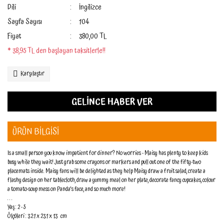
Dili
İngilizce
Sayfa Sayısı
104
Fiyat
380,00 TL
* 38,95 TL den başlayan taksitlerle!!
Karşılaştır
GELİNCE HABER VER
ÜRÜN BİLGİSİ
Is a small person you know impatient for dinner? No worries - Maisy has plenty to keep kids
busy while they wait! Just grab some crayons or markers and pull out one of the fifty-two
placemats inside. Maisy fans will be delighted as they help Maisy draw a fruit salad, create a
flashy design on her tablecloth, draw a yummy meal on her plate, decorate fancy cupcakes, colour
a tomato-soup mess on Panda's face, and so much more!
. . .
Yaş : 2 - 5
Ölçüleri : 32.1 x 23.1 x 1.3 cm