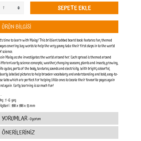
SEPETE EKLE
ÜRÜN BİLGİSİ
It's time to learn with Maisy! This brilliant tabbed board book features fun, themed
pages covering key words to help the very young take their first steps in to the world
of science.
Join Maisy as she investigates the world around her. Each spread is themed around
different early science concepts; weather, changing seasons, plants and insects, growing,
ife cycles, parts of the body, textures, sounds and electricity. With bright, colourful,
clearly labelled pictures to help broaden vocabulary and understanding and bold, easy-to-
use tabs which are perfect for helping little ones to locate their favourite pages again
and again. Early learning is so much fun!
 . .
aş : 1 - 6 yaş
Ölçüleri : 188 x 188 x 13 mm
YORUMLAR
- 0 yorum
ÖNERİLERİNİZ