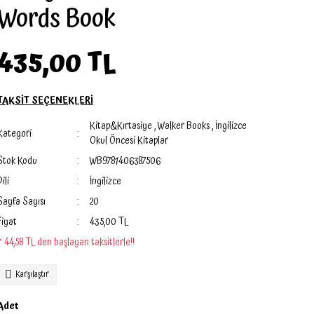
Words Book
435,00 TL
TAKSİT SEÇENEKLERİ
Kitap&Kırtasiye
,
Walker Books
,
İngilizce
Kategori
Okul Öncesi Kitaplar
Stok Kodu
WB9781406387506
Dili
İngilizce
Sayfa Sayısı
20
Fiyat
435,00 TL
* 44,58 TL den başlayan taksitlerle!!
Karşılaştır
Adet