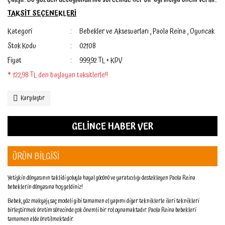
çalışır. Bu yüzden detaylandırma sürecinde her bir ayrıntıya önem verilir.
TAKSİT SEÇENEKLERİ
Kategori
Bebekler ve Aksesuarları
,
Paola Reina
,
Oyuncak
Stok Kodu
02108
Fiyat
999,92 TL + KDV
* 122,98 TL den başlayan taksitlerle!!
Karşılaştır
GELİNCE HABER VER
ÜRÜN BİLGİSİ
Yetişkin dünyasının taklidi yoluyla hayal gücünü ve yaratıcılığı destekleyen Paola Reina
bebeklerin dünyasına hoş geldiniz!
Bebek, yüz makyajı, saç modeli gibi tamamen el yapımı diğer tekniklerle ileri teknikleri
birleştirmek üretim sürecinde çok önemli bir rol oynamaktadır. Paola Reina bebekleri
tamamen elde üretilmektedir.