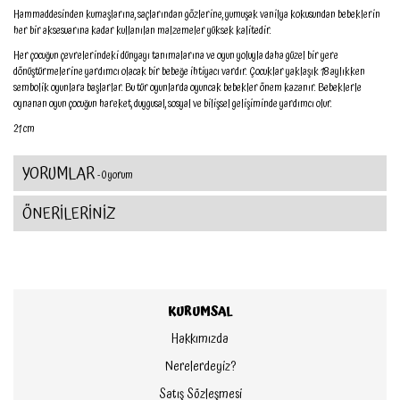
Hammaddesinden kumaşlarına, saçlarından gözlerine, yumuşak vanilya kokusundan bebeklerin
her bir aksesuarına kadar kullanılan malzemeler yüksek kalitedir.
Her çocuğun çevrelerindeki dünyayı tanımalarına ve oyun yoluyla daha güzel bir yere
dönüştürmelerine yardımcı olacak bir bebeğe ihtiyacı vardır. Çocuklar yaklaşık 18 aylıkken
sembolik oyunlara başlarlar. Bu tür oyunlarda oyuncak bebekler önem kazanır. Bebeklerle
oynanan oyun çocuğun hareket, duygusal, sosyal ve bilişsel gelişiminde yardımcı olur.
21 cm
YORUMLAR
- 0 yorum
ÖNERİLERİNİZ
KURUMSAL
Hakkımızda
Nerelerdeyiz?
Satış Sözleşmesi