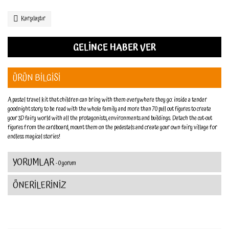
Karşılaştır
GELİNCE HABER VER
ÜRÜN BİLGİSİ
A pastel travel kit that children can bring with them everywhere they go: inside a tender
goodnight story to be read with the whole family and more than 70 pull out figures to create
your 3D fairy world with all the protagonists, environments and buildings. Detach the cut-out
figures from the cardboard, mount them on the pedestals and create your own fairy village for
endless magical stories!
YORUMLAR
- 0 yorum
ÖNERİLERİNİZ