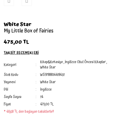
White Star
My Little Box of Fairies
475,00 TL
TAKSİT SEÇENEKLERİ
Kitap&Kırtasiye
,
İngilizce Okul Öncesi Kitaplar
,
Kategori
White Star
Stok Kodu
WS9788854418431
Yayınevi
White Star
Dili
İngilizce
Sayfa Sayısı
14
Fiyat
475,00 TL
* 48,68 TL den başlayan taksitlerle!!