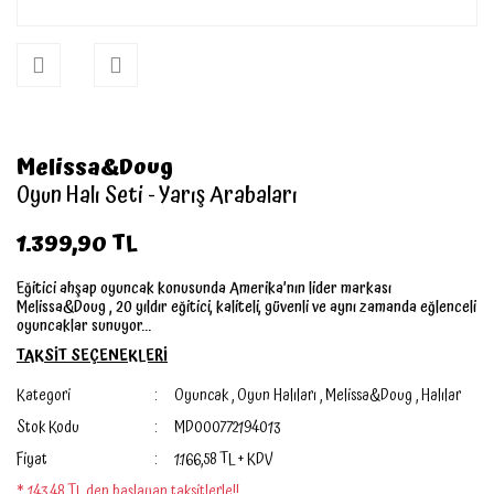
Melissa&Doug
Oyun Halı Seti - Yarış Arabaları
1.399,90 TL
Eğitici ahşap oyuncak konusunda Amerika’nın lider markası
Melissa&Doug , 20 yıldır eğitici, kaliteli, güvenli ve aynı zamanda eğlenceli
oyuncaklar sunuyor...
TAKSİT SEÇENEKLERİ
Kategori
Oyuncak
,
Oyun Halıları
,
Melissa&Doug
,
Halılar
Stok Kodu
MD000772194013
Fiyat
1.166,58 TL + KDV
* 143,48 TL den başlayan taksitlerle!!