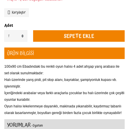
Karşılaştır
Adet
SEPETE EKLE
ÜRÜN BİLGİSİ
100x90 cm Ebadındaki bu renkli oyun halısı 4 adet ahşap yarış arabası ile
set olarak sunulmaktadır:
Halı üzerinde yarış pisti, pit stop alanı, bayraklar, şampiyonluk kupası vb.
işlenmiştir.
İçeriğindeki arabalar veya farklı araçlarla çocuklar bu halı üzerinde çok çeşitli
oyunlar kurabilir.
Oyun halısı lekelenmeye dayanıklı, makinada yıkanabilir, kaydırmaz tabanlı
olarak tasarlanmıştır, boyutları gereği birden fazla çocuk birlikte oynayabilir!
YORUMLAR
- 0 yorum