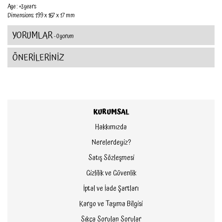
Age : +3 years
Dimensions: 199 x 167 x 17 mm
YORUMLAR
- 0 yorum
ÖNERİLERİNİZ
KURUMSAL
Hakkımızda
Nerelerdeyiz?
Satış Sözleşmesi
Gizlilik ve Güvenlik
İptal ve İade Şartları
Kargo ve Taşıma Bilgisi
Sıkça Sorulan Sorular