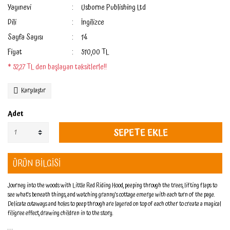
Yayınevi
Usborne Publishing Ltd
Dili
İngilizce
Sayfa Sayısı
14
Fiyat
510,00 TL
* 52,27 TL den başlayan taksitlerle!!
Karşılaştır
Adet
SEPETE EKLE
ÜRÜN BİLGİSİ
Journey into the woods with Little Red Riding Hood, peeping through the trees, lifting flaps to
see what's beneath things, and watching granny's cottage emerge with each turn of the page.
Delicate cutaways and holes to peep through are layered on top of each other to create a magical
filigree effect, drawing children in to the story.
. . .