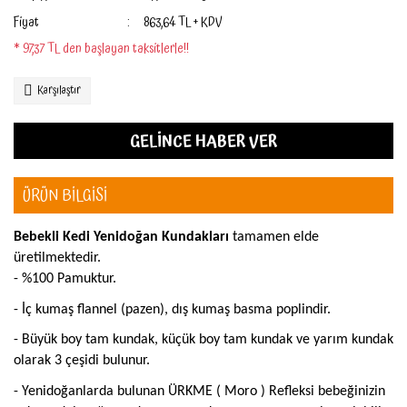
Fiyat
863,64 TL + KDV
* 97,37 TL den başlayan taksitlerle!!
Karşılaştır
GELİNCE HABER VER
ÜRÜN BİLGİSİ
Bebekli Kedi Yenidoğan Kundakları
tamamen elde
üretilmektedir.
- %100 Pamuktur.
- İç kumaş flannel (pazen), dış kumaş basma poplindir.
- Büyük boy tam kundak, küçük boy tam kundak ve yarım kundak
olarak 3 çeşidi bulunur.
- Yenidoğanlarda bulunan ÜRKME ( Moro ) Refleksi bebeğinizin