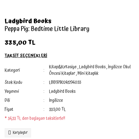
Ladybird Books
Peppa Pig: Bedtime Little Library
335,00 TL
TAKSİT SEÇENEKLERİ
Kitap&Kırtasiye
,
Ladybird Books
,
İngilizce Okul
Kategori
Öncesi Kitaplar
,
Mini Kitaplık
Stok Kodu
LBB9780241294055
Yayınevi
Ladybird Books
Dili
İngilizce
Fiyat
335,00 TL
* 34,33 TL den başlayan taksitlerle!!
Karşılaştır