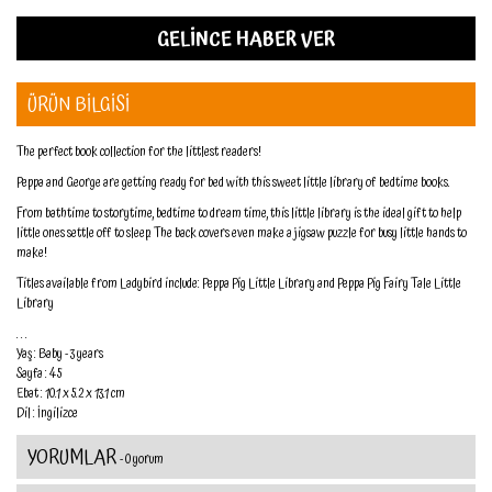
GELİNCE HABER VER
ÜRÜN BİLGİSİ
The perfect book collection for the littlest readers!
Peppa and George are getting ready for bed with this sweet little library of bedtime books.
From bathtime to storytime, bedtime to dream time, this little library is the ideal gift to help
little ones settle off to sleep. The back covers even make a jigsaw puzzle for busy little hands to
make!
Titles available from Ladybird include: Peppa Pig Little Library and Peppa Pig Fairy Tale Little
Library
. . .
Yaş : Baby - 3 years
Sayfa : 45
Ebat : 10.1 x 5.2 x 13.1 cm
Dil : İngilizce
YORUMLAR
- 0 yorum