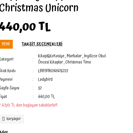
Christmas Unicorn
440,00 TL
YENİ
TAKSİT SEÇENEKLERİ
Kitap&Kırtasiye
,
Markalar
,
İngilizce Okul
Kategori
Öncesi Kitaplar
,
Christmas Time
Stok Kodu
LBB9780241476222
Yayınevi
Ladybird
Sayfa Sayısı
32
Fiyat
440,00 TL
* 45,10 TL den başlayan taksitlerle!!
Karşılaştır
Adet