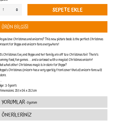
SEPETE EKLE
ÜRÜN BİLGİSİ
Do you love Christmas and unicorns? This new picture book is the perfect Christmas
present for Peppa and unicorn fans everywhere!
It's Christmas Eve, and Peppa and her family are off to a Christmas fair. There's
yummy food, fun games . . . and a carousel with a magical Christmas unicorn!
But what other Christmas magic is in store for Peppa?
Peppa's Christmas Unicorn has a very sparkly front cover that all unicorn fans will
adore.
 . .
ge : 3- 5 years
Dimensions: 25.1 x 0.4 x 25.2 cm
YORUMLAR
- 0 yorum
ÖNERİLERİNİZ