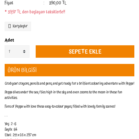
Fiyat
390,00 TL
* 39,97 TL den başlayan taksitlerle!!
Karşılaştır
Adet
SEPETE EKLE
ÜRÜN BİLGİSİ
Grab your crayons, pencils and pens, and get ready for a brilliant colouring adventure with Peppa!
Peppa dives under the sea, flies high in the sky and even zooms to the moon in these fun
activities.
Fans of Peppa with love these easy-to-colour pages, filled with lovely family scenes!
. . .
Yaş : 2 - 6
Sayfa : 64
Ebat : 21.1 x 0.5 x 29.7 cm