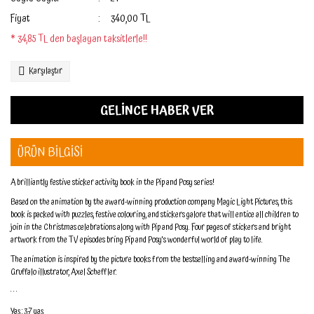
Fiyat
340,00 TL
* 34,85 TL den başlayan taksitlerle!!
Karşılaştır
GELİNCE HABER VER
ÜRÜN BİLGİSİ
A brilliantly festive sticker activity book in the Pip and Posy series!
Based on the animation by the award-winning production company Magic Light Pictures, this
book is packed with puzzles, festive colouring, and stickers galore that will entice all children to
join in the Christmas celebrations along with Pip and Posy. Four pages of stickers and bright
artwork from the TV episodes bring Pip and Posy's wonderful world of play to life.
The animation is inspired by the picture books from the bestselling and award-winning The
Gruffalo illustrator, Axel Scheffler.
. . .
Yaş : 3-7 yaş