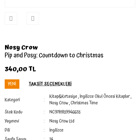
Nosy Crow
Pip and Posy: Countdown to Christmas
340,00 TL
YENİ
TAKSİT SEÇENEKLERİ
Kitap&Kırtasiye
,
İngilizce Okul Öncesi Kitaplar
,
Kategori
Nosy Crow
,
Christmas Time
Stok Kodu
NC9781839946653
Yayınevi
Nosy Crow Ltd
Dili
İngilizce
Sayfa Sayısı
24