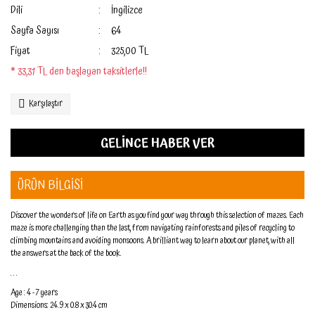
Dili
İngilizce
Sayfa Sayısı
64
Fiyat
325,00 TL
* 33,31 TL den başlayan taksitlerle!!
Karşılaştır
GELİNCE HABER VER
ÜRÜN BİLGİSİ
Discover the wonders of life on Earth as you find your way through this selection of mazes. Each
maze is more challenging than the last, from navigating rainforests and piles of recycling to
climbing mountains and avoiding monsoons. A brilliant way to learn about our planet, with all
the answers at the back of the book.
. . .
Age : 4 - 7 years
Dimensions: 24.9 x 0.8 x 30.4 cm