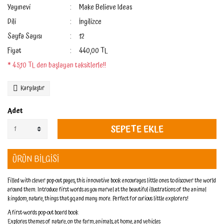
Yayınevi
Make Believe Ideas
Dili
İngilizce
Sayfa Sayısı
12
Fiyat
440,00 TL
* 45,10 TL den başlayan taksitlerle!!
Karşılaştır
Adet
SEPETE EKLE
ÜRÜN BİLGİSİ
Filled with clever pop-out pages, this innovative book encourages little ones to discover the world
around them. Introduce first words as you marvel at the beautiful illustrations of the animal
kingdom, nature, things that go, and many more. Perfect for curious little explorers!
A first-words pop-out board book
Explores themes of nature, on the farm, animals, at home, and vehicles