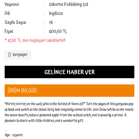
Yayınevi
Usborne Publishing Ltd
Dili
İngilizce
Sayfa Sayısı
14
Fiyat
600,00 TL
* 61,50 TL den başlayan taksitlerle!!
Karşılaştır
GELİNCE HABER VER
ÜRÜN BİLGİSİ
"Mirror, mirror, on the wall, Who is the fairest of them all?" Turn the pages of this gorgeous pop-
up book and watch as the classic fairy tale magically comes to life. Join Snow White as she meets
the seven dwarfs, takes a poisoned apple from the wicked witch, and is saved by a prince. A
pleasure to share with little children, and a wonderful gift.
. . .
Age : +3 years